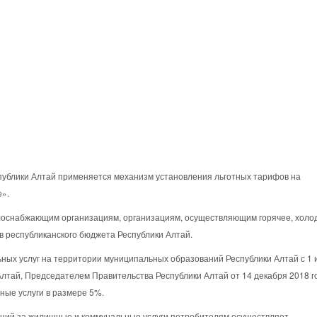
спублики Алтай применяется механизм установления льготных тарифов на
е».
оснабжающим организациям, организациям, осуществляющим горячее, холо
в республиканского бюджета Республики Алтай.
ьных услуг на территории муниципальных образований Республики Алтай с 1
Алтай, Председателем Правительства Республики Алтай от 14 декабря 2018
ные услуги в размере 5%.
нций за жилищные и коммунальные услуги потребителям осуществляет