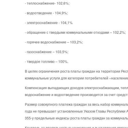
- теплоснабжение- 102,6%;
- водоотведение - 104,9%;
- электроснабжение - 104,1%
- обращение с твердыми коммунальными отходами – 102,2%;
- горячее водоснабжение – 103,2%;
- газоснабжение – 103,5%;
- твердое топливо – 100%.
В целях ограничения роста платы граждан на территории Ре
коммунальные услуги для категории потребителей «населени
Компенсация выпадающих доходов электроснабжающим, тепл
водоснабжение и водоотведение производится за счет средст
Размер совокупного платежа граждан за весь набор коммунал
года не превышает установленные Указом Главы Республики 
355-у предельные индексы роста платы граждан за коммуналь
Контроль за правильностью начисления и выставления квита