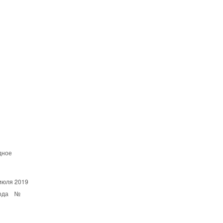
дное
 июля 2019
 года №